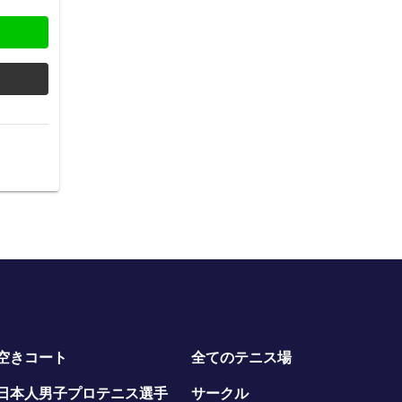
空きコート
全てのテニス場
日本人男子プロテニス選手
サークル