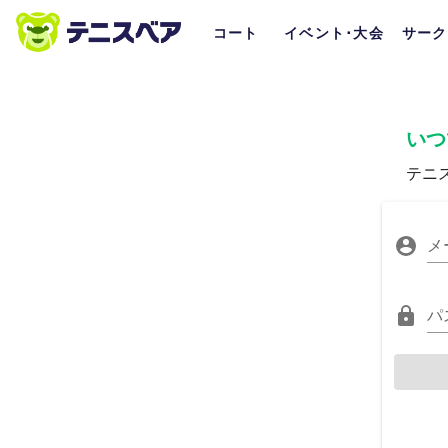
コート
イベント･大会
サーク
いつ
テニ
メ
パ