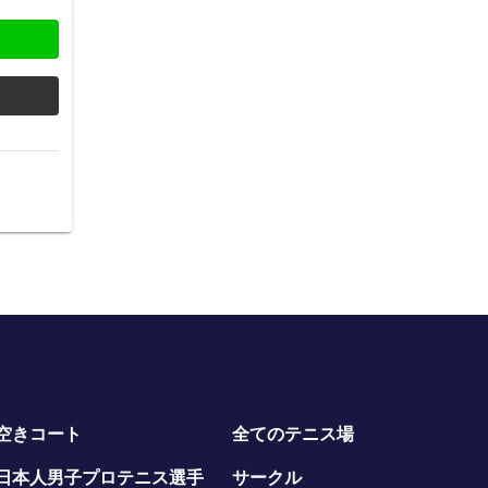
空きコート
全てのテニス場
日本人男子プロテニス選手
サークル