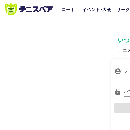
コート
イベント･大会
サーク
いつ
テニ
メ
パ