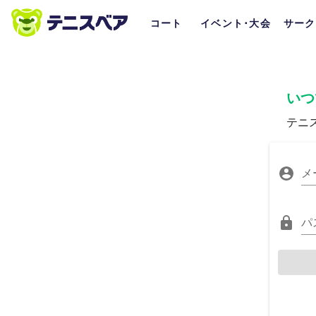
コート
イベント･大会
サーク
いつ
テニ
メ
パ