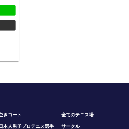
空きコート
全てのテニス場
日本人男子プロテニス選手
サークル