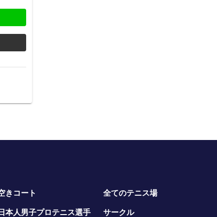
空きコート
全てのテニス場
日本人男子プロテニス選手
サークル