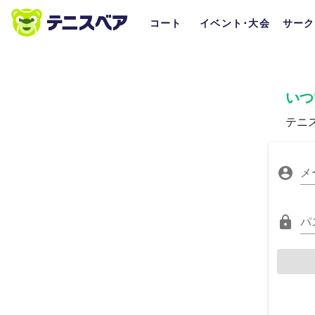
コート
イベント･大会
サーク
いつ
テニ
メ
パ