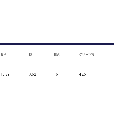
長さ
幅
厚さ
グリップ長
16.39
7.62
16
4.25