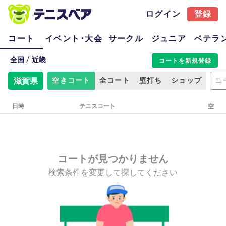
ログイン
登録
コート
イベント･大会
サークル
ジュニア
ベテラ
/
全国
近畿
コートを新規登録
滋賀県
空きコート
全コート
壁打ち
ショップ
コ
日時
テニスコート
空
コートが見つかりません
検索条件を変更して探してください