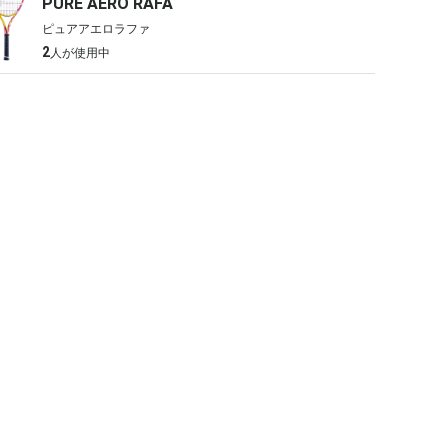
PURE AERO RAFA
ピュアアエロラファ
2
人が使用中