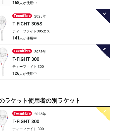
168
人が使用中
4
Tecnifibre
2025年
T-FIGHT 305S
ティーファイト305エス
141
人が使用中
万能です、オス
イガ好き
5
スメします
Tecnifibre
2025年
T-FIGHT 300
ティーファイト 300
Lv.4
Lv.4
126
人が使用中
ハジー
noreplyjohn
のラケット使用者の別ラケット
1
Tecnifibre
2025年
T-FIGHT 300
ティーファイト 300