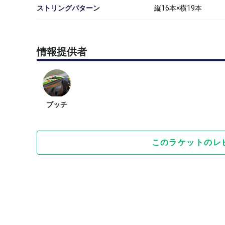
ストリングパターン
縦16本×横19本
情報提供者
ブッチ
このラケットのレ