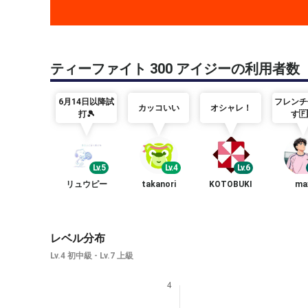
ティーファイト 300 アイジーの利用者数
6月14日以降試
フレンチ
カッコいい
オシャレ！
打🎾
す🇫
Lv.5
Lv.4
Lv.6
リュウピー
takanori
KOTOBUKI
ma
レベル分布
Lv.4 初中級 - Lv.7 上級