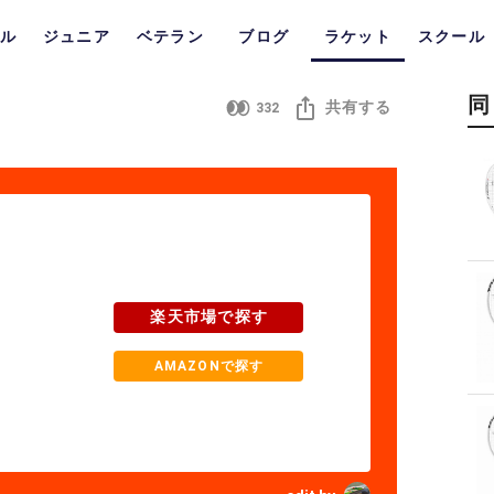
ル
ジュニア
ベテラン
ブログ
ラケット
スクール
同
共有する
332
楽天市場で探す
AMAZONで探す