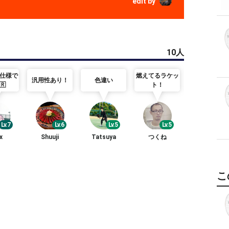
edit by
10人
仕様で
燃えてるラケッ
汎用性あり！
色違い
色違い
🇷
ト！
Lv.7
Lv.6
Lv.5
Lv.5
Lv.6
x
Shuuji
Tatsuya
つくね
ブッチ
こ