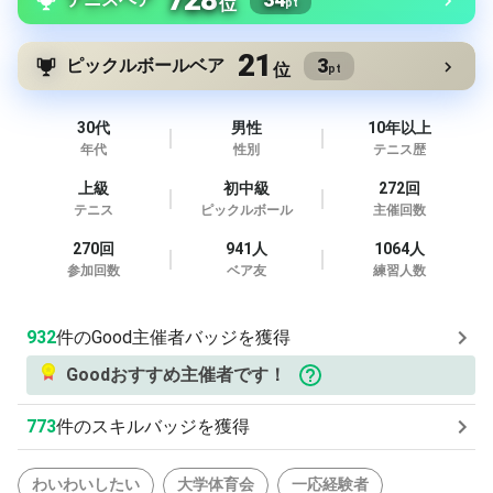
位
pt
21
3
ピックルボールベア
位
pt
30代
男性
10年以上
年代
性別
テニス歴
上級
初中級
272回
テニス
ピックルボール
主催回数
270回
941人
1064人
参加回数
ベア友
練習人数
932
件のGood主催者バッジを獲得
Goodおすすめ主催者です！
773
件のスキルバッジを獲得
わいわいしたい
大学体育会
一応経験者