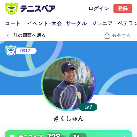
ログイン
登録
コート
イベント･大会
サークル
ジュニア
ベテラ
前の画面へ戻る
共有する
0317
Lv.7
きくしゅん
728
34
テニスベア