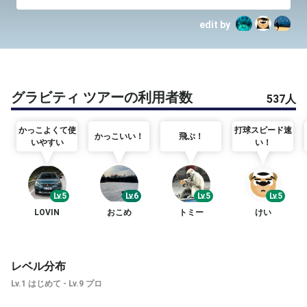
edit by
グラビティ ツアーの利用者数
537人
かっこよくて使
打球スピード速
かっこいい！
飛ぶ！
いやすい
い！
Lv.5
Lv.6
Lv.5
Lv.5
LOVIN
おこめ
トミー
けい
レベル分布
Lv.1 はじめて - Lv.9 プロ