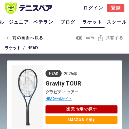
ログイン
登録
ル
ジュニア
ベテラン
ブログ
ラケット
スクール
前の画面へ戻る
共有する
16479
/
ラケット
HEAD
HEAD
2025年
Gravity TOUR
グラビティ ツアー
HEAD公式サイト
楽天市場で探す
AMAZONで探す