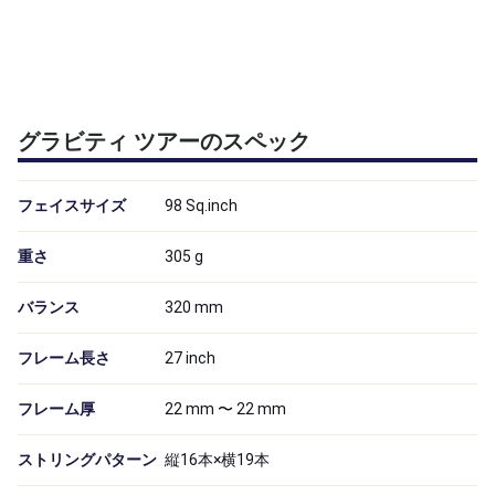
グラビティ ツアーのスペック
フェイスサイズ
98
Sq.inch
重さ
305
g
バランス
320
mm
フレーム長さ
27
inch
フレーム厚
22 mm 〜 22 mm
ストリングパターン
縦16本×横19本