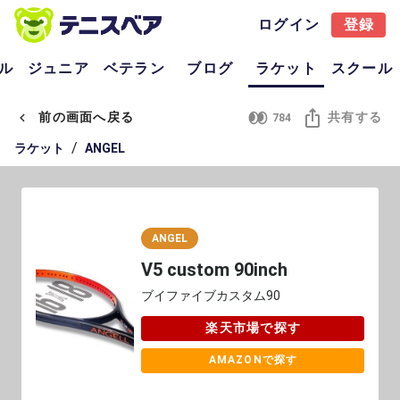
ログイン
登録
ル
ジュニア
ベテラン
ブログ
ラケット
スクール
前の画面へ戻る
共有する
784
/
ラケット
ANGEL
ANGEL
V5 custom 90inch
ブイファイブカスタム90
楽天市場で探す
AMAZONで探す