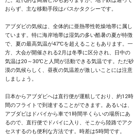
た。近代的な高層ビルもありますが、地下鉄は通って
おらず、主な移動手段はバスかタクシーです。
アブダビの気候は、全体的に亜熱帯性乾燥地帯に属し
ています。特に海岸地帯は湿気の多い酷暑の夏が特徴
で、夏の最高気温が47℃を超えることもあります。一
方、大会が開催される2月は冬季に区分され、日中の
気温は20～30℃と人間が活動できる気温です。ただ砂
漠の気候らしく、昼夜の気温差が激しいことには注意
しましょう。
日本からアブダビへは直行便が運航しており、約12時
間のフライトで到達することができます。あるいは、
アブダビはドバイから車で1時間半くらいの場所にあ
るので、直行便でドバイに入り、そこから陸路でアク
セスするのも便利な方法です。時差は5時間です。