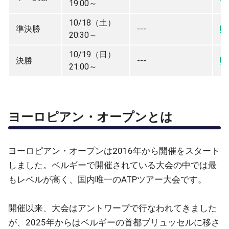
19:00～
10/18（土）
準決勝
---
U
20:30～
10/19（日）
決勝
---
U
21:00～
ヨーロピアン・オープンとは
ヨーロピアン・オープンは2016年から開催をスタート
しました。ベルギーで開催されている大会の中では最
もレベルが高く、国内唯一のATPツアー大会です。
開催以来、大会はアントワープで行なわれてきました
が、2025年からはベルギーの首都ブリュッセルに移さ