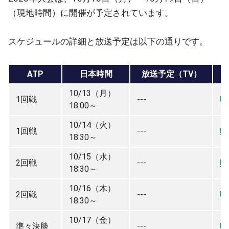
（現地時間）に開催が予定されています。
スケジュールの詳細と放送予定は以下の通りです。
ATP
日本時間
放送予定（TV）
10/13（月）
1回戦
---
U
18:00～
10/14（火）
1回戦
---
U
18:30～
10/15（水）
2回戦
---
U
18:30～
10/16（木）
2回戦
---
U
18:30～
10/17（金）
準々決勝
---
U